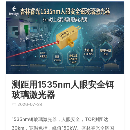
测距用1535nm人眼安全铒
玻璃激光器
2026-07-24
1535nm铒玻璃激光器，人眼安全，TOF测距达
30km，宽温免控，峰值150kW。杏林睿光全链国