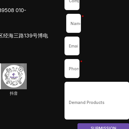
89508
010-
*
区经海三路139号博电
*
抖音
SUBMISSION