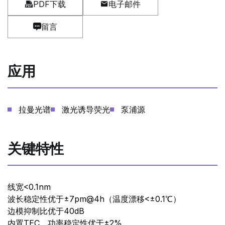
PDF下载
电子邮件
留言
应用
拉曼光谱
激光诱导荧光
泵浦源
关键特性
线宽<0.1nm
波长稳定性优于±7pm@4h（温度漂移<±0.1℃）
边模抑制比优于40dB
内置TEC，功率稳定性优于±2%