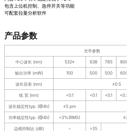
包含上位机控制、急停开关等功能
可配套拉曼分析软件
产品参数
光学参数
中心波长 (nm)
532*
638
785
808
输出功率 (mW)
100
500
500
600
波长容差 (nm)
±0.5
线 宽 (nm)
<0.1
<0.1
<0.1
<0.3
波长稳定性typ. (@4h)
±5 pm
±
功率稳定性typ. (@4h)
<3%(RMS)
±2%
边模抑制比 (dB)
–
>35