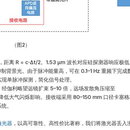
（图2）
 R = c·Δt/2。1.53 μm 波长对应硅探测器响应极
抑制背景光。由于脉冲能量高，可在 0.1–1 Hz 重频下完成
实现单脉冲探测，简化信号处理。
，经伽利略望远镜扩束 5–10 倍，远场发散角压缩至
又降低大气闪烁影响。接收端采用 80–150 mm 口径卡塞
系统。
激光器
，以高可靠性、高性价比著称，我们将激光器丢入