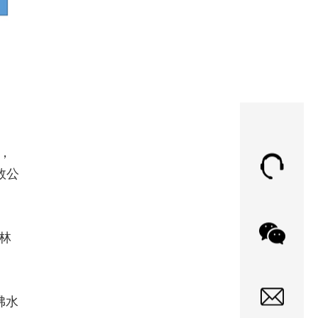
低，
数公
格林
沸水