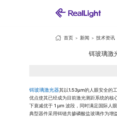
首页
新闻
技术资讯
>
>
铒玻璃激
铒玻璃激光器
其以1.53μm的人眼安全
优点使其已经成为目前激光测距系统的核
下衰减优于 1 μm 波段，同时满足国际
典型器件采用铒镱共掺磷酸盐玻璃作为增益介