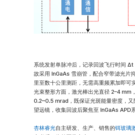
系统发射单脉冲后，记录回波飞行时间 Δt，距离
故采用 InGaAs 雪崩管，配合窄带滤光片
里至数十公里测距，无需高重频累加即可
光束整形方面，激光棒出光直径 2–4 mm
0.2~0.5 mrad，既保证光斑能量密度，
望远镜，收集回波后聚焦至 InGaAs APD
杏林睿光
自主研发、生产、销售的
铒玻璃