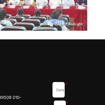
*
89508
010-
*