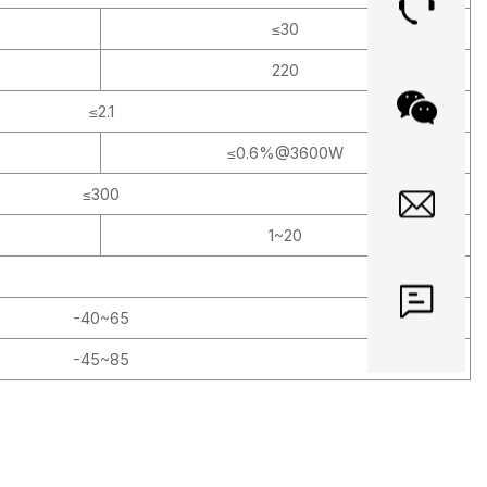
≤30
220
≤2.1
≤0.6%@3600W
≤300
1~20
-40~65
-45~85