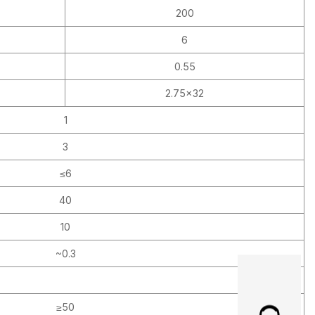
200
6
0.55
2.75×32
1
3
≤6
40
10
~0.3
≥50